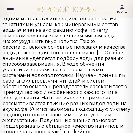
Обучение на тему влияния качества воды на вкус
Войти
кофе помогает понять, почему вода считается
одним из главных ингредиентов напитка. На
занятиях мы узнаем, как минеральный состав
воды влияет на экстракцию кофе, почему
слишком жёсткая или слишком мягкая вода
может ухудшить вкус напитка. Также
рассматриваются основные показатели качества
воды, важные для приготовления кофе. Особое
внимание уделяется подбору воды для разных
способов заваривания. В ходе обучения
участники знакомятся с современными
системами водоподготовки. Изучаем принципы
работы фильтров, умягчителей и систем
обратного осмоса. Преподаватель рассказывает о
преимуществах и особенностях каждого типа
оборудования. На практических примерах
рассматривается влияние разных видов воды на
вкус кофе. Учимся выбирать подходящую систему
водоподготовки в зависимости от условий
эксплуатации. Полученные знания помогают
поддерживать стабильное качество напитков и
продлевать срок службы кофейного