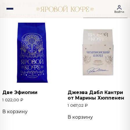
Главная
/ Обработка / Мытый
Войти
Показаны все (10)
Две Эфиопии
Джезва Дабл Кантри
от Марины Хюппенен
1 022,00
₽
1 067,02
₽
В корзину
В корзину