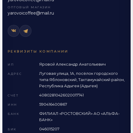
ОПТОВЫЙ МАГАЗИН
yarovoicoffee@mail.ru
РЕКВИЗИТЫ КОМПАНИИ
Яровой Александр Анатольевич
ИП
Луговая улица, 1А, посёлок городского
АДРЕС
типа Яблоновский, Тахтамукайский район,
Республика Адыгея (Адыгея)
40802810426020017741
СЧЁТ
590416400867
ИНН
ФИЛИАЛ «РОСТОВСКИЙ» АО «АЛЬФА-
БАНК
БАНК»
046015207
БИК