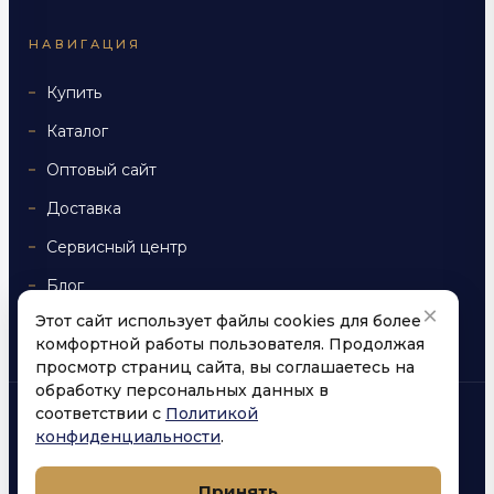
НАВИГАЦИЯ
Купить
Каталог
Оптовый сайт
Доставка
Сервисный центр
Блог
×
Этот сайт использует файлы cookies для более
Контакты
комфортной работы пользователя. Продолжая
просмотр страниц сайта, вы соглашаетесь на
обработку персональных данных в
соответствии с
Политикой
© 2026 «Яровой кофе». Все права защищены.
конфиденциальности
.
Использование любых материалов с данного ресурса возможно
только после письменного согласия владельца авторских прав.
Принять