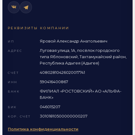
РЕКВИЗИТЫ КОМПАНИИ
Яровой Александр Анатольевич
ИП
Луговая улица, 1А, посёлок городского
АДРЕС
типа Яблоновский, Тахтамукайский район,
Республика Адыгея (Адыгея)
40802810426020017741
СЧЁТ
590416400867
ИНН
ФИЛИАЛ «РОСТОВСКИЙ» АО «АЛЬФА-
БАНК
БАНК»
046015207
БИК
30101810500000000207
КОР. СЧЁТ
Политика конфиденциальности