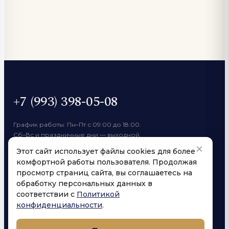
+7 (993) 398-05-08
График работы: Пн–Пт с 09:00 до 18:00.
Сб–Вс и праздничные дни — выходной.
×
Этот сайт использует файлы cookies для более
ПО ОБЩИМ ВОПРОСАМ
комфортной работы пользователя. Продолжая
yarovoicoffee@mail.ru
просмотр страниц сайта, вы соглашаетесь на
ОПТОВЫЙ МАГАЗИН
обработку персональных данных в
yarovoicoffee@mail.ru
соответствии с
Политикой
конфиденциальности
.