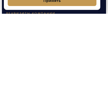
Принять
РЕКВИЗИТЫ КОМПАНИИ
Яровой Александр Анатольевич
ИП
Луговая улица, 1А, посёлок городского
АДРЕС
типа Яблоновский, Тахтамукайский район,
Республика Адыгея (Адыгея)
40802810426020017741
СЧЁТ
590416400867
ИНН
ФИЛИАЛ «РОСТОВСКИЙ» АО «АЛЬФА-
БАНК
БАНК»
046015207
БИК
30101810500000000207
КОР. СЧЁТ
Политика конфиденциальности