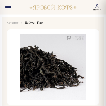
Войти
Каталог
›
Да Хуан Пао