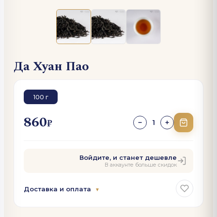
Да Хуан Пао
100 г
860
₽
1
−
+
Войдите, и станет дешевле
В аккаунте больше скидок
Доставка и оплата
▼