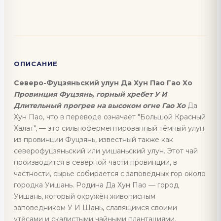
ОПИСАНИЕ
Северо-Фуцзяньский улун
Да Хун Пао Гао Хо
Провинция Фуцзянь, горный хребет У И
Длительный прогрев на высоком огне Гао Хо
Да
Хун Пао, что в переводе означает "Большой Красный
Халат", — это сильноферментированный тёмный улун
из провинции Фуцзянь, известный также как
северофуцзяньский или уишаньский улун. Этот чай
производится в северной части провинции, в
частности, сырье собирается с заповедных гор около
городка Уишань. Родина Да Хун Пао — город
Уишань, который окружён живописным
заповедником У И Шань, славящимся своими
утёсами и скалистыми чайными плантациями.