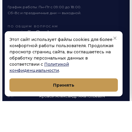
График работы: Пн–Пт с 09:00 до 18:00.
Сб–Вс и праздничные дни — выходной.
ПО ОБЩИМ ВОПРОСАМ
yarovoicoffee@mail.ru
×
Этот сайт использует файлы cookies для более
ОПТОВЫЙ МАГАЗИН
yarovoicoffee@mail.ru
комфортной работы пользователя. Продолжая
просмотр страниц сайта, вы соглашаетесь на
обработку персональных данных в
соответствии с
Политикой
конфиденциальности
.
РЕКВИЗИТЫ КОМПАНИИ
Принять
Яровой Александр Анатольевич
ИП
Луговая улица, 1А, посёлок городского
АДРЕС
типа Яблоновский, Тахтамукайский район,
Республика Адыгея (Адыгея)
40802810426020017741
СЧЁТ