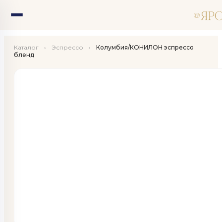
Каталог
›
Эспрессо
›
Колумбия/КОНИЛОН эспрессо
бленд