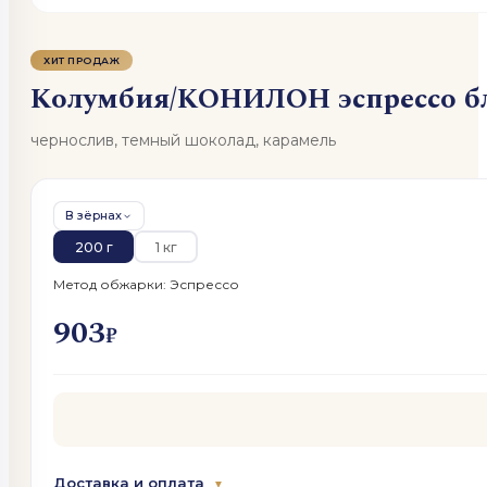
ХИТ ПРОДАЖ
Колумбия/КОНИЛОН эспрессо б
чернослив, темный шоколад, карамель
В зёрнах
200 г
1 кг
Метод обжарки: Эспрессо
903
₽
Доставка и оплата
▼