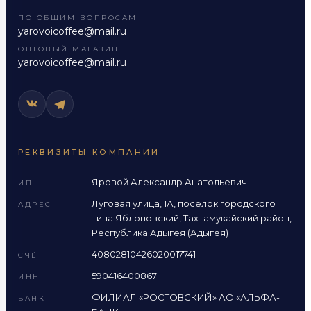
ПО ОБЩИМ ВОПРОСАМ
yarovoicoffee@mail.ru
ОПТОВЫЙ МАГАЗИН
yarovoicoffee@mail.ru
РЕКВИЗИТЫ КОМПАНИИ
Яровой Александр Анатольевич
ИП
Луговая улица, 1А, посёлок городского
АДРЕС
типа Яблоновский, Тахтамукайский район,
Республика Адыгея (Адыгея)
40802810426020017741
СЧЁТ
590416400867
ИНН
ФИЛИАЛ «РОСТОВСКИЙ» АО «АЛЬФА-
БАНК