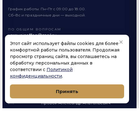
График работы: Пн–Пт с 09:00 до 18:00.
Сб–Вс и праздничные дни — выходной.
ПО ОБЩИМ ВОПРОСАМ
yarovoicoffee@mail.ru
×
Этот сайт использует файлы cookies для более
ОПТОВЫЙ МАГАЗИН
yarovoicoffee@mail.ru
комфортной работы пользователя. Продолжая
просмотр страниц сайта, вы соглашаетесь на
обработку персональных данных в
соответствии с
Политикой
конфиденциальности
.
РЕКВИЗИТЫ КОМПАНИИ
Принять
Яровой Александр Анатольевич
ИП
Луговая улица, 1А, посёлок городского
АДРЕС
типа Яблоновский, Тахтамукайский район,
Республика Адыгея (Адыгея)
40802810426020017741
СЧЁТ