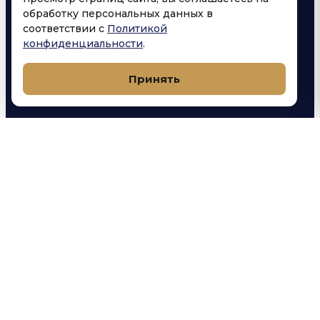
yarovoicoffee@mail.ru
обработку персональных данных в
соответствии с
Политикой
конфиденциальности
.
Принять
РЕКВИЗИТЫ КОМПАНИИ
Яровой Александр Анатольевич
ИП
Луговая улица, 1А, посёлок городского
АДРЕС
типа Яблоновский, Тахтамукайский район,
Республика Адыгея (Адыгея)
40802810426020017741
СЧЁТ
590416400867
ИНН
ФИЛИАЛ «РОСТОВСКИЙ» АО «АЛЬФА-
БАНК
БАНК»
046015207
БИК
30101810500000000207
КОР. СЧЁТ