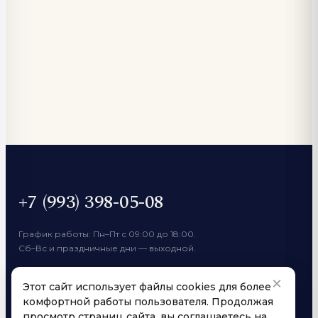
+7 (993) 398-05-08
График работы: Пн–Пт с 09:00 до 18:00.
Сб–Вс и праздничные дни — выходной.
×
ПО ОБЩИМ ВОПРОСАМ
Этот сайт использует файлы cookies для более
yarovoicoffee@mail.ru
комфортной работы пользователя. Продолжая
ОПТОВЫЙ МАГАЗИН
просмотр страниц сайта, вы соглашаетесь на