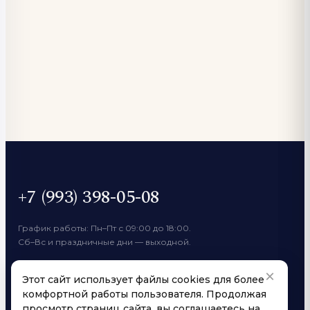
+7 (993) 398-05-08
График работы: Пн–Пт с 09:00 до 18:00.
Сб–Вс и праздничные дни — выходной.
×
ПО ОБЩИМ ВОПРОСАМ
Этот сайт использует файлы cookies для более
yarovoicoffee@mail.ru
комфортной работы пользователя. Продолжая
ОПТОВЫЙ МАГАЗИН
просмотр страниц сайта, вы соглашаетесь на