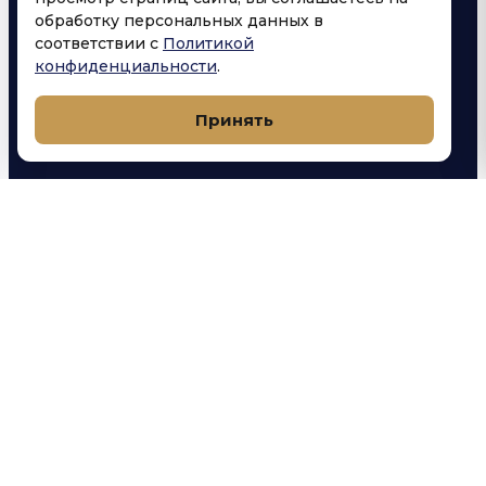
yarovoicoffee@mail.ru
обработку персональных данных в
соответствии с
Политикой
конфиденциальности
.
Принять
РЕКВИЗИТЫ КОМПАНИИ
Яровой Александр Анатольевич
ИП
Луговая улица, 1А, посёлок городского
АДРЕС
типа Яблоновский, Тахтамукайский район,
Республика Адыгея (Адыгея)
40802810426020017741
СЧЁТ
590416400867
ИНН
ФИЛИАЛ «РОСТОВСКИЙ» АО «АЛЬФА-
БАНК
БАНК»
046015207
БИК
30101810500000000207
КОР. СЧЁТ