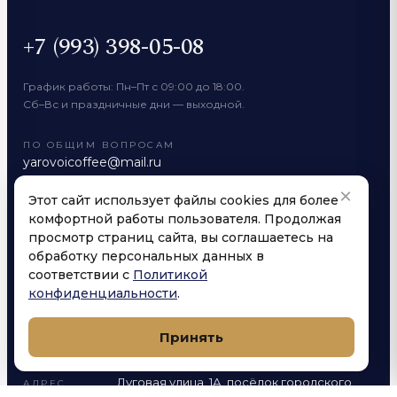
+7 (993) 398-05-08
График работы: Пн–Пт с 09:00 до 18:00.
Сб–Вс и праздничные дни — выходной.
ПО ОБЩИМ ВОПРОСАМ
yarovoicoffee@mail.ru
ОПТОВЫЙ МАГАЗИН
×
Этот сайт использует файлы cookies для более
yarovoicoffee@mail.ru
комфортной работы пользователя. Продолжая
просмотр страниц сайта, вы соглашаетесь на
обработку персональных данных в
соответствии с
Политикой
конфиденциальности
.
РЕКВИЗИТЫ КОМПАНИИ
Принять
Яровой Александр Анатольевич
ИП
Луговая улица, 1А, посёлок городского
АДРЕС