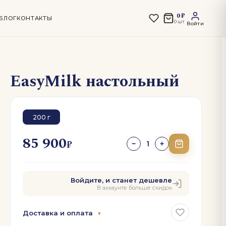
0 ₽
БЛОГ
КОНТАКТЫ
0 шт
Войти
EasyMilk настольный
200 г
85 900
₽
1
−
+
Войдите, и станет дешевле
В аккаунте больше скидок
Доставка и оплата
▼