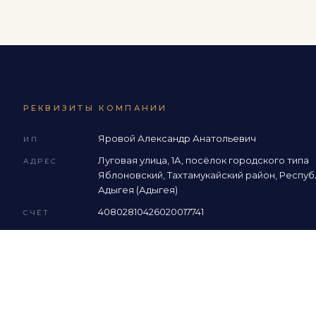
РЕКВИЗИТЫ КОМПАНИИ
Яровой Александр Анатольевич
ИП
Луговая улица, 1А, посёлок городского типа
АДРЕС
Яблоновский, Тахтамукайский район, Респуб
Адыгея (Адыгея)
40802810426020017741
СЧЁТ
590416400867
ИНН
ФИЛИАЛ «РОСТОВСКИЙ» АО «АЛЬФА-БАНК
БАНК
046015207
БИК
30101810500000000207
КОР. СЧЁТ