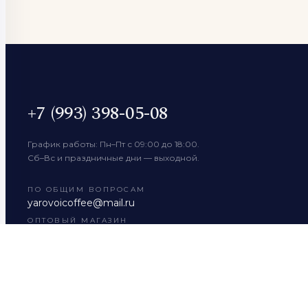
+7 (993) 398-05-08
График работы: Пн–Пт с 09:00 до 18:00.
Сб–Вс и праздничные дни — выходной.
ПО ОБЩИМ ВОПРОСАМ
yarovoicoffee@mail.ru
ОПТОВЫЙ МАГАЗИН
yarovoicoffee@mail.ru