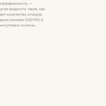
 направленность —
гие жидкости, такие, как:
шают количество отходов,
параты линейки EASYMILK
 интуитивно понятны.