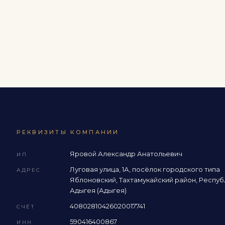
РЕКВИЗИТЫ КОМПАНИИ
Яровой Александр Анатольевич
ИП
Луговая улица, 1А, посёлок городского типа
АДРЕС
Яблоновский, Тахтамукайский район, Респуб
Адыгея (Адыгея)
40802810426020017741
СЧЁТ
590416400867
ИНН