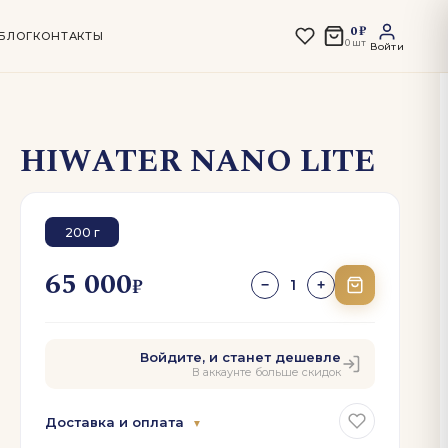
0 ₽
БЛОГ
КОНТАКТЫ
0 шт
Войти
HIWATER NANO LITE
200 г
65 000
₽
1
−
+
Войдите, и станет дешевле
В аккаунте больше скидок
Доставка и оплата
▼