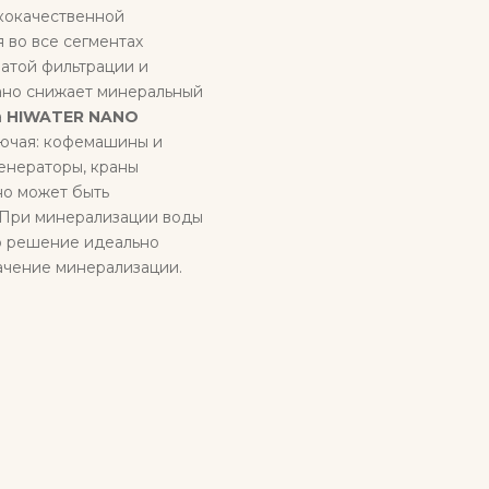
кокачественной
 во все сегментах
атой фильтрации и
ано снижает минеральный
а
HIWATER NANO
лючая: кофемашины и
енераторы, краны
но может быть
 При минерализации воды
то решение идеально
ачение минерализации.