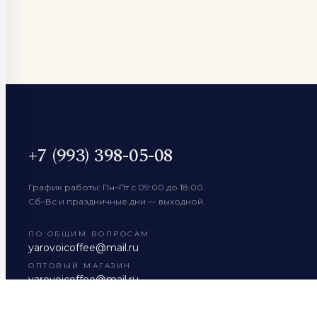
+7 (993) 398-05-08
График работы: Пн–Пт с 09:00 до 18:00.
Сб–Вс и праздничные дни — выходной.
ПО ОБЩИМ ВОПРОСАМ
yarovoicoffee@mail.ru
ОПТОВЫЙ МАГАЗИН
yarovoicoffee@mail.ru