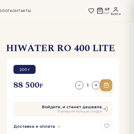
0 ₽
БЛОГ
КОНТАКТЫ
0 шт
Войти
HIWATER RO 400 LITE
200 г
88 500
₽
1
−
+
Войдите, и станет дешевле
В аккаунте больше скидок
Доставка и оплата
▼