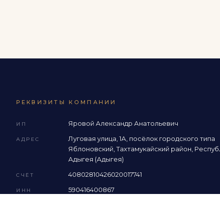
РЕКВИЗИТЫ КОМПАНИИ
Яровой Александр Анатольевич
ИП
Луговая улица, 1А, посёлок городского типа
АДРЕС
Яблоновский, Тахтамукайский район, Респуб
Адыгея (Адыгея)
40802810426020017741
СЧЁТ
590416400867
ИНН
ФИЛИАЛ «РОСТОВСКИЙ» АО «АЛЬФА-БАНК
БАНК