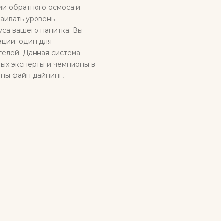
и обратного осмоса и
раивать уровень
са вашего напитка. Вы
ации: один для
телей. Данная система
рых эксперты и чемпионы в
аны файн дайнинг,