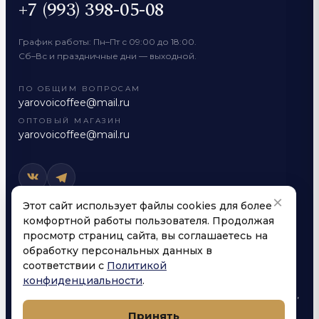
+7 (993) 398-05-08
График работы: Пн–Пт с 09:00 до 18:00.
Сб–Вс и праздничные дни — выходной.
ПО ОБЩИМ ВОПРОСАМ
yarovoicoffee@mail.ru
ОПТОВЫЙ МАГАЗИН
yarovoicoffee@mail.ru
×
Этот сайт использует файлы cookies для более
комфортной работы пользователя. Продолжая
РЕКВИЗИТЫ КОМПАНИИ
просмотр страниц сайта, вы соглашаетесь на
обработку персональных данных в
Яровой Александр Анатольевич
ИП
соответствии с
Политикой
Луговая улица, 1А, посёлок городского
конфиденциальности
.
АДРЕС
типа Яблоновский, Тахтамукайский район,
Республика Адыгея (Адыгея)
Принять