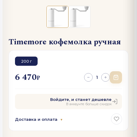
Timemore кофемолка ручная
200 г
6 470
₽
1
−
+
Войдите, и станет дешевле
В аккаунте больше скидок
Доставка и оплата
▼