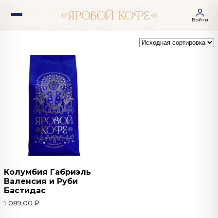
Главная
/ Способ заваривания / Эспрессо
Войти
Отображение единственного товара
Колумбия Габриэль
Валенсия и Руби
Бастидас
1 089,00
₽