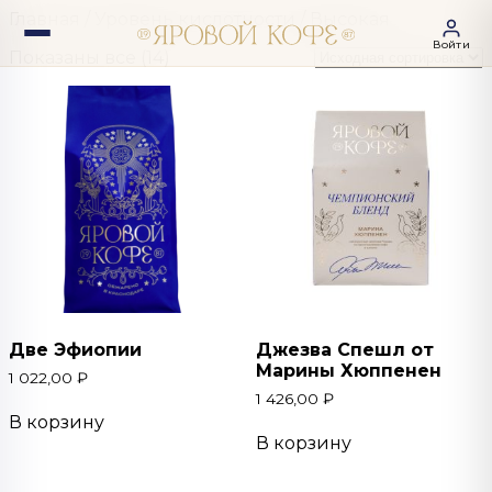
Главная
/ Уровень кислотности / Высокая
Войти
Показаны все (14)
Две Эфиопии
Джезва Спешл от
Марины Хюппенен
1 022,00
₽
1 426,00
₽
В корзину
В корзину